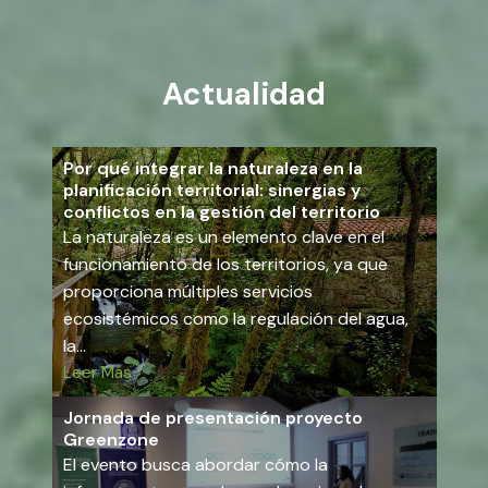
Actualidad
Por qué integrar la naturaleza en la
planificación territorial: sinergias y
conflictos en la gestión del territorio
La naturaleza es un elemento clave en el
funcionamiento de los territorios, ya que
proporciona múltiples servicios
ecosistémicos como la regulación del agua,
la…
Leer Más
Jornada de presentación proyecto
Greenzone
El evento busca abordar cómo la