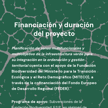
Financiación y duración
del proyecto
Planificación de zonas multifuncionales y
multiobjetivo de la infraestructura verde para
su integración en la ordenación y gestión
territorial
cuenta con el apoyo de la Fundación
Biodiversidad del Ministerio para la Transición
Ecológica y el Reto Demográfico (MITECO), a
través de la cofinanciación del Fondo Europeo
de Desarrollo Regional (FEDER).
Programa de apoyo:
Subvenciones de la
Fundación Biodiversidad, F.S.P., en régimen de