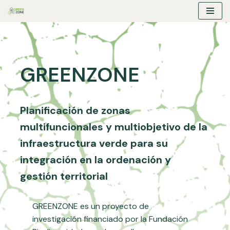
Saltar
al
contenido
GREENZONE
Planificación de zonas
multifuncionales y multiobjetivo de la
infraestructura verde para su
integración en la ordenación y
gestión territorial
GREENZONE es un proyecto de
investigación financiado por la Fundación